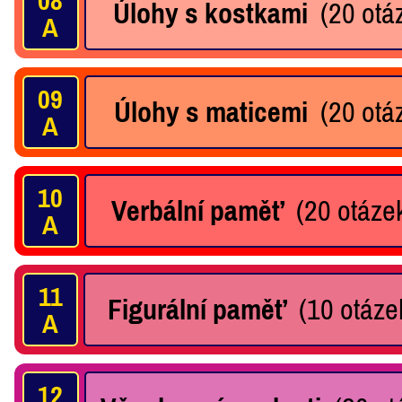
08
Úlohy s kostkami
(20 otáz
A
09
Úlohy s maticemi
(20 otáz
A
10
Verbální paměť
(20 otázek
A
11
Figurální paměť
(10 otázek
A
12