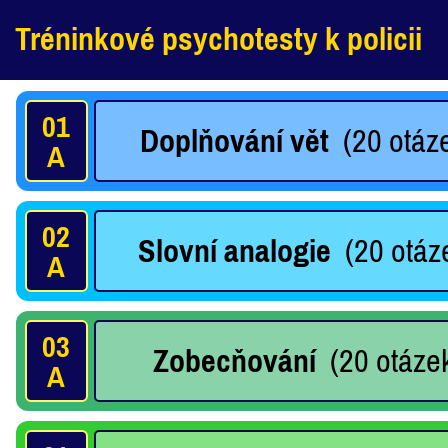
Tréninkové psychotesty k policii
01
Doplňování vět
(20 otáze
A
02
Slovní analogie
(20 otáze
A
03
Zobecňování
(20 otázek
A