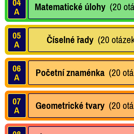
04
Matematické úlohy
(20 otá
A
05
Číselné řady
(20 otázek 
A
06
Početní znaménka
(20 otáz
A
07
Geometrické tvary
(20 otáz
A