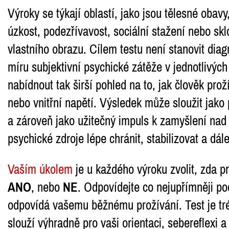
Výroky se týkají oblastí, jako jsou tělesné obavy
úzkost, podezřívavost, sociální stažení nebo sklo
vlastního obrazu. Cílem testu není stanovit diag
míru subjektivní psychické zátěže v jednotlivých
nabídnout tak širší pohled na to, jak člověk prož
nebo vnitřní napětí. Výsledek může sloužit jako 
a zároveň jako užitečný impuls k zamyšlení nad 
psychické zdroje lépe chránit, stabilizovat a dále
Vaším úkolem
je u každého výroku zvolit, zda pr
ANO
, nebo
NE
. Odpovídejte co nejupřímněji pod
odpovídá vašemu běžnému prožívání. Test je tr
slouží výhradně pro vaši orientaci, sebereflexi a